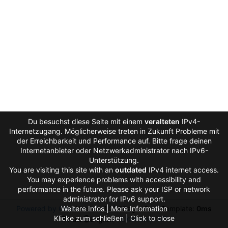
Du besuchst diese Seite mit einem
veralteten
IPv4-
Internetzugang. Möglicherweise treten in Zukunft Probleme mit
der Erreichbarkeit und Performance auf. Bitte frage deinen
Internetanbieter oder Netzwerkadministrator nach IPv6-
Unterstützung.
You are visiting this site with an
outdated
IPv4 internet access.
You may experience problems with accessibility and
performance in the future. Please ask your ISP or network
administrator for IPv6 support.
Powered by Gitea
Weitere Infos | More Information
Version: 1.27.0
Page:
2ms
Template:
0ms
Klicke zum schließen | Click to close
Licenses
API
Auto
English