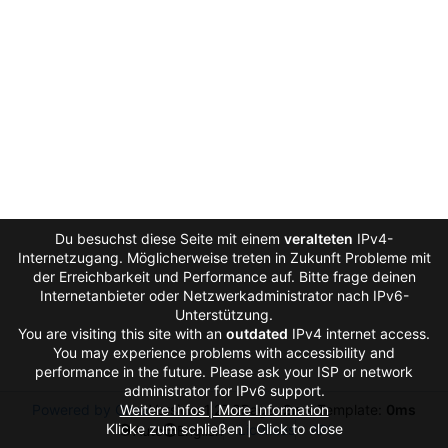
Du besuchst diese Seite mit einem
veralteten
IPv4-
Internetzugang. Möglicherweise treten in Zukunft Probleme mit
der Erreichbarkeit und Performance auf. Bitte frage deinen
Internetanbieter oder Netzwerkadministrator nach IPv6-
Unterstützung.
You are visiting this site with an
outdated
IPv4 internet access.
You may experience problems with accessibility and
performance in the future. Please ask your ISP or network
administrator for IPv6 support.
Powered by Gitea
Weitere Infos | More Information
Version: 1.27.0
Page:
2ms
Template:
0ms
Klicke zum schließen | Click to close
Licenses
API
Auto
English