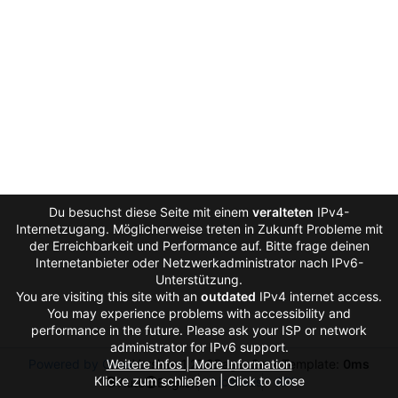
Du besuchst diese Seite mit einem
veralteten
IPv4-
Internetzugang. Möglicherweise treten in Zukunft Probleme mit
der Erreichbarkeit und Performance auf. Bitte frage deinen
Internetanbieter oder Netzwerkadministrator nach IPv6-
Unterstützung.
You are visiting this site with an
outdated
IPv4 internet access.
You may experience problems with accessibility and
performance in the future. Please ask your ISP or network
administrator for IPv6 support.
Powered by Gitea
Weitere Infos | More Information
Version: 1.27.0
Page:
2ms
Template:
0ms
Klicke zum schließen | Click to close
Licenses
API
Auto
English