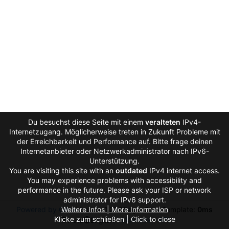
Du besuchst diese Seite mit einem
veralteten
IPv4-
Internetzugang. Möglicherweise treten in Zukunft Probleme mit
der Erreichbarkeit und Performance auf. Bitte frage deinen
Internetanbieter oder Netzwerkadministrator nach IPv6-
Unterstützung.
You are visiting this site with an
outdated
IPv4 internet access.
You may experience problems with accessibility and
performance in the future. Please ask your ISP or network
administrator for IPv6 support.
Powered by Gitea
Weitere Infos | More Information
Version: 1.27.0
Page:
2ms
Template:
0ms
Klicke zum schließen | Click to close
Licenses
API
Auto
English