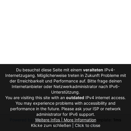
Du besuchst diese Seite mit einem
veralteten
IPv4-
Internetzugang. Möglicherweise treten in Zukunft Probleme mit
der Erreichbarkeit und Performance auf. Bitte frage deinen
Internetanbieter oder Netzwerkadministrator nach IPv6-
Unterstützung.
You are visiting this site with an
outdated
IPv4 internet access.
You may experience problems with accessibility and
performance in the future. Please ask your ISP or network
administrator for IPv6 support.
Powered by Gitea
Weitere Infos | More Information
Version: 1.27.0
Page:
3ms
Template:
1ms
Klicke zum schließen | Click to close
Licenses
API
Auto
English