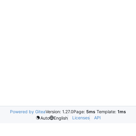
Powered by Gitea
Version: 1.27.0
Page:
5ms
Template:
1ms
Licenses
API
Auto
English