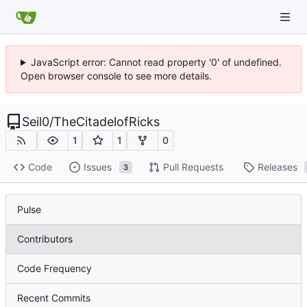
JavaScript error: Cannot read property '0' of undefined.
Open browser console to see more details.
Seil0
/
TheCitadelofRicks
1
1
0
Code
Issues
Pull Requests
Releases
3
Pulse
Contributors
Code Frequency
Recent Commits