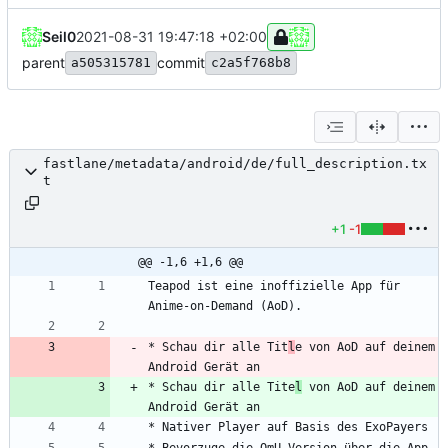
Seil0
2021-08-31 19:47:18 +02:00
parent
commit
a505315781
c2a5f768b8
fastlane/metadata/android/de/full_description.tx
t
+1
-1
@@ -1,6 +1,6 @@
Teapod ist eine inoffizielle App für 
* Schau dir alle Tit
l
e von AoD auf deinem 
* Schau dir alle Tite
l
 von AoD auf deinem 
* Bevorzuge die OmU Version über die App-