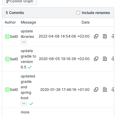
Commit Graph
5 Commits
Include renames
Author
Message
Date
update
2022-04-08 14:54:06 +02:00
Seil0
libraries
...
update
gradle to
2020-06-05 19:16:39 +02:00
Seil0
version
6.5
updated
gradle
and
2020-01-26 17:46:16 +01:00
Seil0
spring
boot
...
more