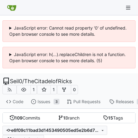
JavaScript error: Cannot read property '0' of undefined.
Open browser console to see more details.
JavaScript error: h(...).replaceChildren is not a function.
Open browser console to see more details. (5)
Seil0
/
TheCitadelofRicks
1
1
0
Code
Issues
Pull Requests
Releases
3
109
Commits
1
Branch
15
Tags
e6f09c11bad3d1453490505ed5e2b6d77676f871