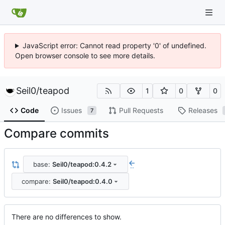
JavaScript error: Cannot read property '0' of undefined.
Open browser console to see more details.
Seil0
/
teapod
1
0
0
Code
Issues
Pull Requests
Releases
7
Compare commits
base:
Seil0/teapod:0.4.2
..
compare:
Seil0/teapod:0.4.0
There are no differences to show.