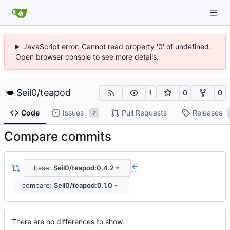
JavaScript error: Cannot read property '0' of undefined.
Open browser console to see more details.
Seil0
/
teapod
1
0
0
Code
Issues
Pull Requests
Releases
7
Compare commits
base:
Seil0/teapod:0.4.2
...
compare:
Seil0/teapod:0.1.0
There are no differences to show.