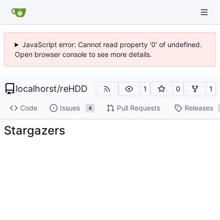
JavaScript error: Cannot read property '0' of undefined.
Open browser console to see more details.
localhorst
/
reHDD
1
0
1
Code
Issues
Pull Requests
Releases
4
Stargazers