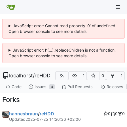
JavaScript error: Cannot read property '0' of undefined.
Open browser console to see more details.
JavaScript error: h(...).replaceChildren is not a function.
Open browser console to see more details.
localhorst
/
reHDD
1
0
1
Code
Issues
Pull Requests
Releases
4
Forks
hannesbraun
/
reHDD
0
0
0
Updated
2025-07-25 14:26:36 +02:00