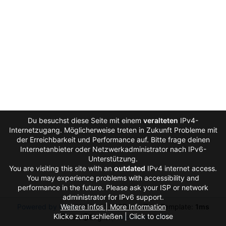
Du besuchst diese Seite mit einem
veralteten
IPv4-
Internetzugang. Möglicherweise treten in Zukunft Probleme mit
der Erreichbarkeit und Performance auf. Bitte frage deinen
Internetanbieter oder Netzwerkadministrator nach IPv6-
Unterstützung.
You are visiting this site with an
outdated
IPv4 internet access.
You may experience problems with accessibility and
performance in the future. Please ask your ISP or network
administrator for IPv6 support.
Powered by Gitea
Weitere Infos | More Information
Version: 1.27.0
Page:
7ms
Template:
1ms
Klicke zum schließen | Click to close
Licenses
API
Auto
English