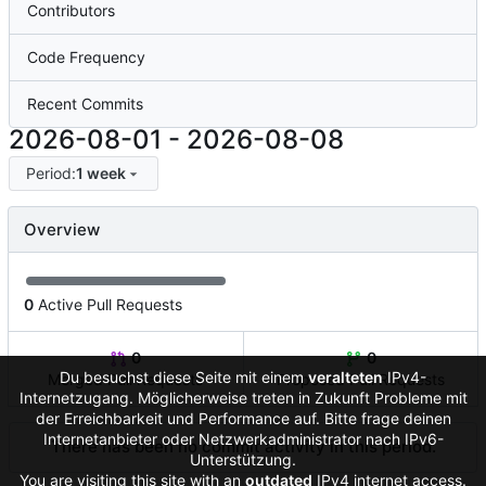
Contributors
Code Frequency
Recent Commits
2026-08-01
-
2026-08-08
Period:
1 week
Overview
0
Active Pull Requests
0
0
Du besuchst diese Seite mit einem
veralteten
IPv4-
Merged Pull Requests
Proposed Pull Requests
Internetzugang. Möglicherweise treten in Zukunft Probleme mit
der Erreichbarkeit und Performance auf. Bitte frage deinen
Internetanbieter oder Netzwerkadministrator nach IPv6-
There has been no commit activity in this period.
Unterstützung.
You are visiting this site with an
outdated
IPv4 internet access.