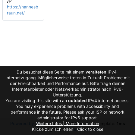
https://hannesb
raun.net/
Du besuchst diese Seite mit einem
veralteten
IPv4-
Internetzugang. Möglicherweise treten in Zukunft Probleme mit
der Erreichbarkeit und Performance auf. Bitte frage deinen
Internetanbieter oder Netzwerkadministrator nach IPv6-
Unterstützung.
You are visiting this site with an
outdated
IPv4 internet access.
You may experience problems with accessibility and
performance in the future. Please ask your ISP or network
administrator for IPv6 support.
Powered by Gitea
Weitere Infos | More Information
Version: 1.27.0
Page:
7ms
Template:
1ms
Klicke zum schließen | Click to close
Licenses
API
Auto
English