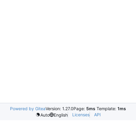
Powered by Gitea
Version: 1.27.0
Page:
5ms
Template:
1ms
Licenses
API
Auto
English