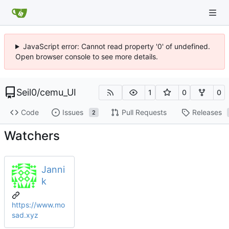
JavaScript error: Cannot read property '0' of undefined.
Open browser console to see more details.
Seil0
/
cemu_UI
1
0
0
Code
Issues
Pull Requests
Releases
2
Watchers
Janni
k
https://www.mo
sad.xyz