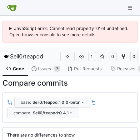
JavaScript error: Cannot read property '0' of undefined.
Open browser console to see more details.
Seil0
/
teapod
1
0
0
Code
Issues
Pull Requests
Releases
7
Compare commits
base:
Seil0/teapod:1.0.0-beta1
...
compare:
Seil0/teapod:0.4.1
There are no differences to show.