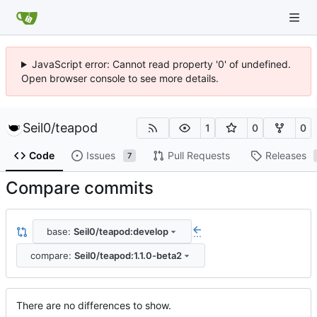
JavaScript error: Cannot read property '0' of undefined.
Open browser console to see more details.
Seil0
/
teapod
1
0
0
Code
Issues
Pull Requests
Releases
7
Compare commits
base:
Seil0/teapod:develop
...
compare:
Seil0/teapod:1.1.0-beta2
There are no differences to show.